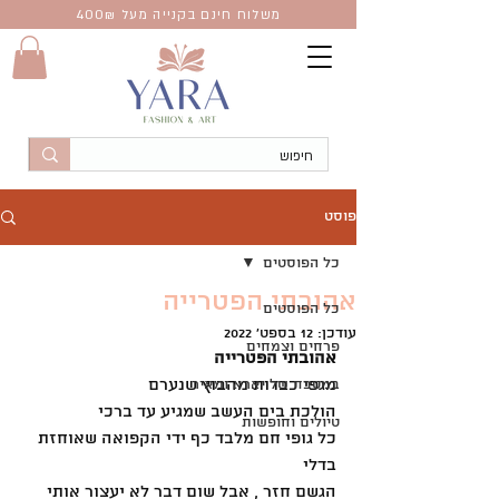
משלוח חינם בקנייה מעל 400
₪
פוסט
כל הפוסטים
אהובתי הפטרייה
כל הפוסטים
עודכן:
12 בספט׳ 2022
פרחים וצמחים
אהובתי הפטרייה
במטבח של יארא ומאיר
מגפי כבדות מהבוץ שנערם 
הולכת בים העשב שמגיע עד ברכי
טיולים וחופשות
כל גופי חם מלבד כף ידי הקפואה שאוחזת 
בדלי
הגשם חזר , אבל שום דבר לא יעצור אותי