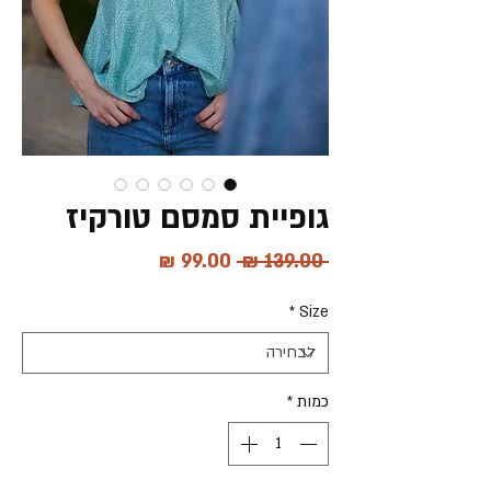
גופיית סמסם טורקיז
מחיר
מחיר
 ‏139.00 ‏₪ 
רגיל
מבצע
*
Size
כמות
*