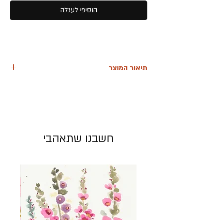
הוסיפי לעגלה
תיאור המוצר
גופיית סמסם קלילה עם כתפיות מתכווננות בגזרת
עטלף רחבה
התאמה וסגנון
החולצה מתאימה ללבישה יומיומית וגם לאירועים
מיוחדים. השילוב של הבד הטבעי עם כפתורים
חשבנו שתאהבי
ייחודיים ולולאת הקשירה, מאפשר ליצור מראה
מתוחכם ונוח. ניתן לשלב אותה עם מכנס בגזרה
גבוהה למראה אופנתי ועדכני.
הוראות כביסה
כדי לשמור על איכות הבד והכפתורים, יש להקפיד
על הוראות הכביסה הבאות:
טמפרטורה: 30 מעלות