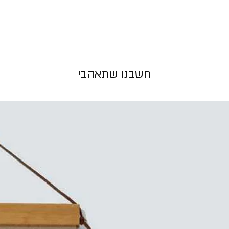
ביב, תחילתה של
 ביתהם.
תקווה ממשיכה
לעולם
חשבנו שתאהבי
י , 300 גרם