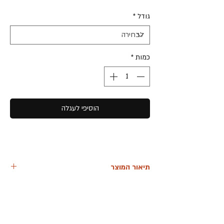
גודל
*
כמות
*
הוסיפי לעגלה
תיאור המוצר
הפרחים ישובו לפרוח תראי שיהיה טוב... זהו
הציור הראשון שלי בסדרה.
סנונית בשורת פרחים ראשונה שנולדה ברוח
התקופה