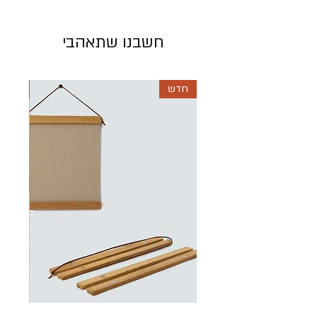
ומפנקת את העור במגע של קסם. ריח מנטה יחד
עם לבנדר מעניק לסבון ריח צמחים משכר. שמני
הטבע שמן זית, שמן קוקוס וחמאת שיאה
חשבנו שתאהבי
מעניקים לסבון מרקם קרמי, נעים ומפנק
המעצימים את חווית המקלחת. העשרנו את הסבון
באצת ספירולינה ואבקת עלי זית המספקים לעור
חדש
חדש
שלל ויטמינים חיוניים, לחידוש התאים ולמראה
צעיר ורענן.
הסבון מומלץ עוד יותר כאשר ישנה תחושה של
עייפות שמן אתרי מנטה מרוממם ומעורר.
סבון טבעי מרכיבים טבעיים בלבד!
רכיבים: שמן זית, שמן קוקוס, חמאת שיאה, שמן
אתרי לבנדר צרפתי, מנטה, ספירולינה, אבקת עלי
זית, פרחי קלנדולה
מתאים לכל סוגי העור I כמות: 100gr.
ללא SLS | ללא פרבניים | ללא צבעים וריחות
מלאכותיים I לא נוסה על בע"ח | מוצר ישראלי