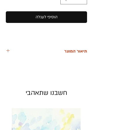
הוסיפי לעגלה
תיאור המוצר
טופ מעטפת קשירה מקולקציית אביב 2025
הרכב הבד:
מבד כותנה ופשתן טבעיים,
המבטיחים נוחות ונעימות לאורך כל היום.
סגנון:
בוהו גלאמי חגיגי, בהשראת ימי הביניים,
מתאים לאירועים מיוחדים ולמראה יומיומי ייחודי.
חשבנו שתאהבי
הדפס:
הדפס כחול עם פרחים כתומים, המוסיף
למראה הטופ מגע צבעוני וייחודי.
פרטים כללים
מידות זמינות: S, M, L
שרוולים: מנופחים, בהשראת ימי הביניים,