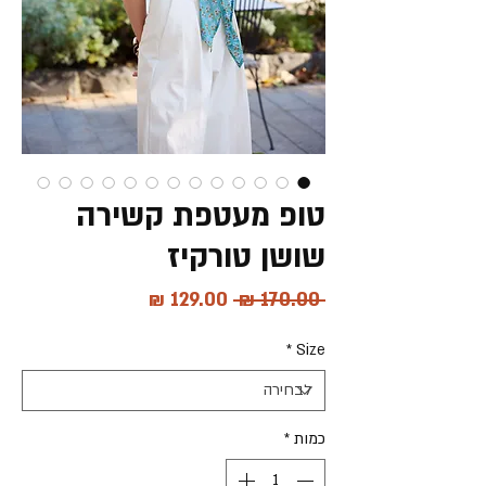
טופ מעטפת קשירה
שושן טורקיז
מחיר
מחיר
 ‏170.00 ‏₪ 
רגיל
מבצע
*
Size
כמות
*