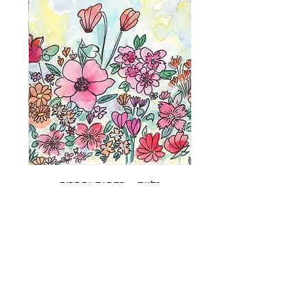
מוסיפים למראה דרמטי ומיוחד.
הוראות כביסה
כביסה ביד או
במכונה עדין
בלבד.
ייבוש: בצר, כדי לשמור על איכות הבד
וההדפס לאורך זמן.
יתרונות
מראה ייחודי ומחמיא, המתאים למגוון רחב
של אירועים.
שילוב של נוחות וסטייל עם חומרים טבעיים
ואיכותיים.
קל לטיפול ולתחזוקה, עם הוראות כביסה
גלויה - רקפות וחברים
פשוטות וברורות.
הטופ הזה הוא הבחירה המושלמת לכל מי
מחיר
שמחפשת לשלב בין אופנה עכשווית לבין נוחות
יומיומית. אל תפספסי את ההזדמנות להוסיף את
הפריט המיוחד הזה למלתחה שלך!
חברות קרובות יודעות ראשונות
הצטרפי לניוזלטר שלנו