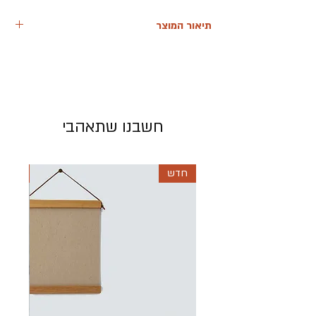
תיאור המוצר
הפרחים ישובו לפרוח תראי שיהיה טוב... זהו
הציור הראשון שלי בסדרה.
סנונית בשורת פרחים ראשונה שנולדה ברוח
התקופה
מצאתי עצמי, בשעת מלחמה הופכת ממעצבת
חשבנו שתאהבי
בגדים עסוקה
לאמא במשרה מלאה עם בנותיי הקטנות רחוק
מהבית ומכל מה שמוכר
חדש
חדש
בניסיון להעשיר את זמנן הקדשנו שעות רבות
ליצירה ומגע בחומרים
בינהם צבעי מים, שם מצאתי את עצמי מציירת
יחד איתן
וממשיכה לצייר לבדי אחרי ההרדמה
עם כוס תה ומוזיקה באוזניים, הלב מצא נחמה
ציירתי את התקווה שאני אוחזת